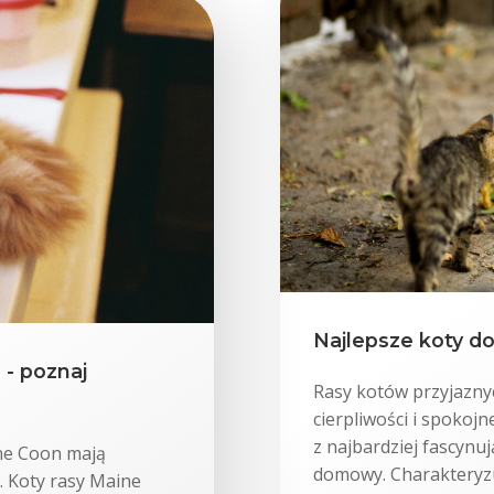
Najlepsze koty do
- poznaj
Rasy kotów przyjaznyc
cierpliwości i spokoj
z najbardziej fascynu
ine Coon mają
domowy. Charakteryzuj
u. Koty rasy Maine