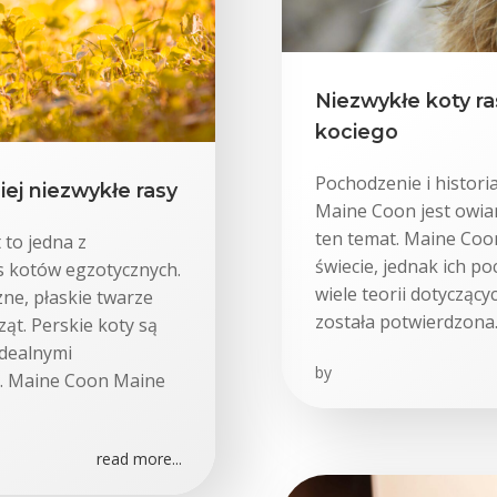
Niezwykłe koty ra
kociego
Pochodzenie i histor
iej niezwykłe rasy
Maine Coon jest owiane
ten temat. Maine Coon
 to jedna z
świecie, jednak ich p
s kotów egzotycznych.
wiele teorii dotyczący
zne, płaskie twarze
została potwierdzona.
ąt. Perskie koty są
idealnymi
by
h. Maine Coon Maine
read more...