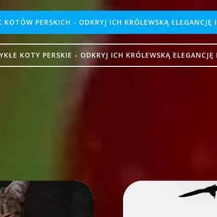
K KOTÓW PERSKICH - ODKRYJ ICH KRÓLEWSKĄ ELEGANCJĘ 
YKŁE KOTY PERSKIE - ODKRYJ ICH KRÓLEWSKĄ ELEGANCJĘ 