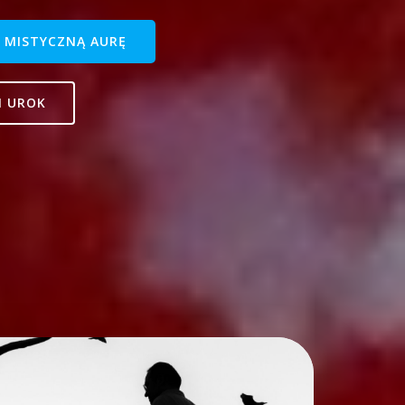
I MISTYCZNĄ AURĘ
I UROK