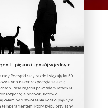
gdoll - piękno i spokój w jednym
 rasy Początki rasy ragdoll sięgają lat 60.
dowca Ann Baker rozpoczęła selekcję
chach. Rasa ragdoll powstała w latach 60.
ker rozpoczęła hodowlę kotów o
Jej celem było stworzenie kota o pięknym
m temperamentem, który byłby przyjazny