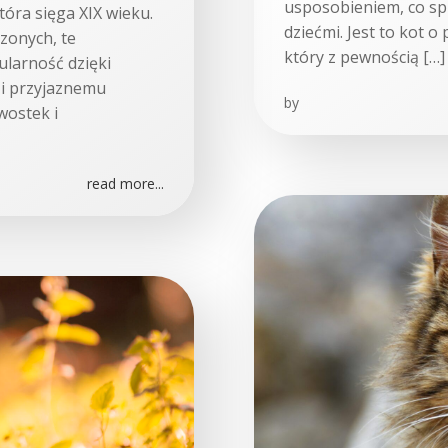
usposobieniem, co spr
tóra sięga XIX wieku.
dziećmi. Jest to kot o
zonych, te
który z pewnością […]
ularność dzięki
i przyjaznemu
by
wostek i
read more...