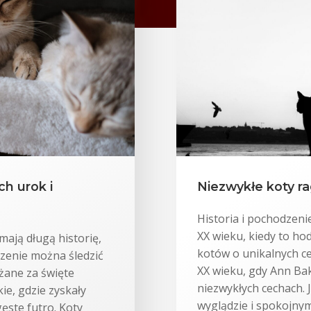
ch urok i
Niezwykłe koty ra
Historia i pochodzenie
XX wieku, kiedy to ho
mają długą historię,
kotów o unikalnych ce
dzenie można śledzić
XX wieku, gdy Ann Ba
żane za święte
niezwykłych cechach. 
kie, gdzie zyskały
wyglądzie i spokojny
gęste futro. Koty