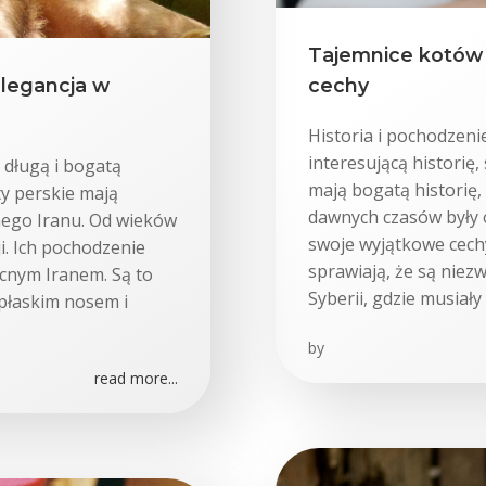
Tajemnice kotów s
elegancja w
cechy
Historia i pochodzeni
interesującą historię,
 długą i bogatą
mają bogatą historię,
ty perskie mają
dawnych czasów były 
tnego Iranu. Od wieków
swoje wyjątkowe cechy
i. Ich pochodzenie
sprawiają, że są niez
ecnym Iranem. Są to
Syberii, gdzie musiały
 płaskim nosem i
by
read more...