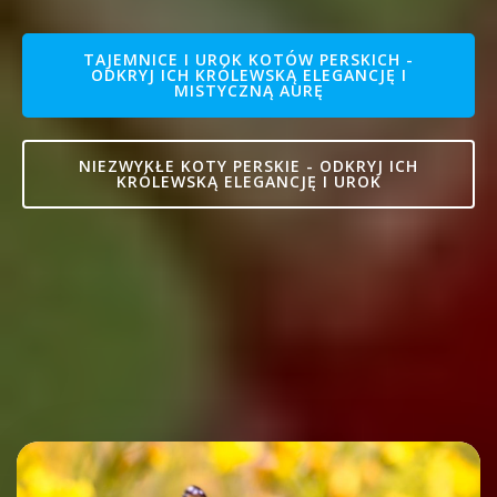
TAJEMNICE I UROK KOTÓW PERSKICH -
ODKRYJ ICH KRÓLEWSKĄ ELEGANCJĘ I
MISTYCZNĄ AURĘ
NIEZWYKŁE KOTY PERSKIE - ODKRYJ ICH
KRÓLEWSKĄ ELEGANCJĘ I UROK