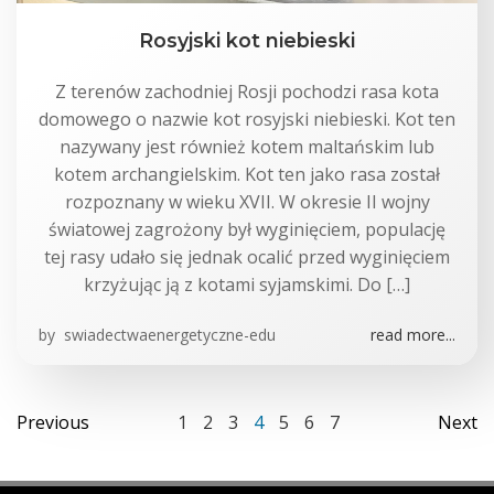
Rosyjski kot niebieski
Z terenów zachodniej Rosji pochodzi rasa kota
domowego o nazwie kot rosyjski niebieski. Kot ten
nazywany jest również kotem maltańskim lub
kotem archangielskim. Kot ten jako rasa został
rozpoznany w wieku XVII. W okresie II wojny
światowej zagrożony był wyginięciem, populację
tej rasy udało się jednak ocalić przed wyginięciem
krzyżując ją z kotami syjamskimi. Do […]
by
swiadectwaenergetyczne-edu
read more...
Posts
Posts
Po
Page
Page
Page
Page
Page
Page
Page
Previous
1
2
3
4
5
6
7
Next
navigation
navigation
na