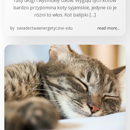
rasy długi i wysmukły tułów. Wygląd tych kotów
bardzo przypomina koty syjamskie, jedyne co je
różni to włos. Kot balijski […]
by
swiadectwaenergetyczne-edu
read more...