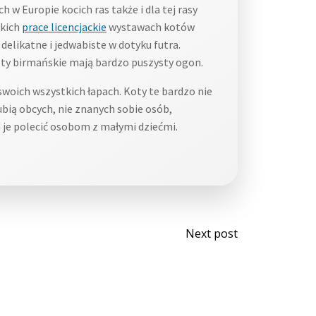
w Europie kocich ras także i dla tej rasy
skich
prace licencjackie
wystawach kotów
delikatne i jedwabiste w dotyku futra.
Koty birmańskie mają bardzo puszysty ogon.
swoich wszystkich łapach. Koty te bardzo nie
lubią obcych, nie znanych sobie osób,
 je polecić osobom z małymi dziećmi.
Post
Next post
navigati