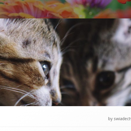
by
swiadec