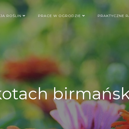
JA ROŚLIN
PRACE W OGRODZIE
PRAKTYCZNE R
kotach birmańsk