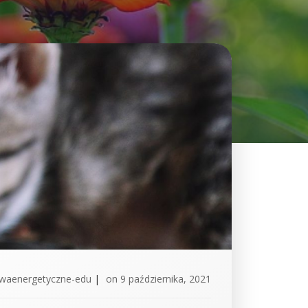
twaenergetyczne-edu
|
on
9 października, 2021