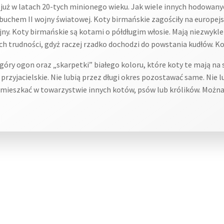
ż w latach 20-tych minionego wieku. Jak wiele innych hodowanych 
ybuchem II wojny światowej. Koty birmańskie zagościły na europej
ny. Koty birmańskie są kotami o półdługim włosie. Mają niezwykle 
ych trudności, gdyż raczej rzadko dochodzi do powstania kudłów. 
óry ogon oraz „skarpetki” białego koloru, które koty te mają na 
 przyjacielskie. Nie lubią przez długi okres pozostawać same. Nie 
 mieszkać w towarzystwie innych kotów, psów lub królików. Można