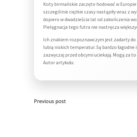
Koty birmańskie zaczęto hodować w Europie ju
szczególnie ciężkie czasy nastąpiły wraz z w
dopiero w dwadzieścia lat od zakończenia woj
Pielęgnacja tego futra nie nastręcza większ
Ich znakiem rozpoznawczym jest zadarty do g
lubią niskich temperatur. Są bardzo łagodne i
zazwyczaj przed obcymi uciekają. Mogą za to
Autor artykułu:
Post
Previous post
navigation