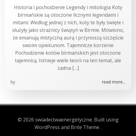
Historia i pochodzenie Legendy i mitologia Koty
birmańskie są otoczone licznymi legendami i
mitami. Według jednej z nich, koty te były święte i
służyły jako strażnicy świątyń w Birmie. Mówiono,
że emanują mistyczną aurą i przynoszą szczęście
swoim opiekunom. Tajemnicze korzenie
Pochodzenie kotów birmańskich jest otoczone
tajemnicą. Istnieje wiele teorii na ten temat, ale
żadna […]
by
read more...
© 2026 swiadectwaenergetyczne. Built using
WordPress and Brite Theme .