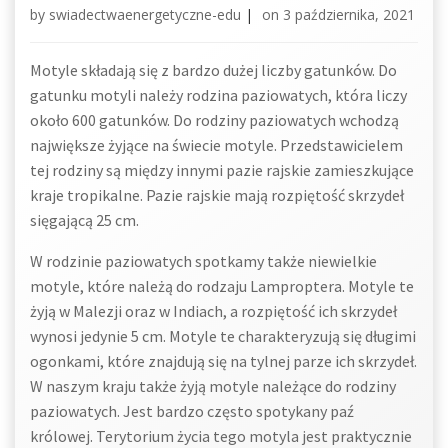
by
swiadectwaenergetyczne-edu
|
on
3 października, 2021
Motyle składają się z bardzo dużej liczby gatunków. Do
gatunku motyli należy rodzina paziowatych, która liczy
około 600 gatunków. Do rodziny paziowatych wchodzą
największe żyjące na świecie motyle. Przedstawicielem
tej rodziny są między innymi pazie rajskie zamieszkujące
kraje tropikalne. Pazie rajskie mają rozpiętość skrzydeł
sięgającą 25 cm.
W rodzinie paziowatych spotkamy także niewielkie
motyle, które należą do rodzaju Lamproptera. Motyle te
żyją w Malezji oraz w Indiach, a rozpiętość ich skrzydeł
wynosi jedynie 5 cm. Motyle te charakteryzują się długimi
ogonkami, które znajdują się na tylnej parze ich skrzydeł.
W naszym kraju także żyją motyle należące do rodziny
paziowatych. Jest bardzo często spotykany paź
królowej. Terytorium życia tego motyla jest praktycznie