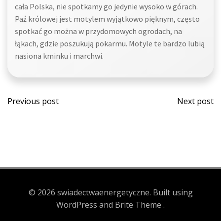
cała Polska, nie spotkamy go jedynie wysoko w górach.
Paź królowej jest motylem wyjątkowo pięknym, często
spotkać go można w przydomowych ogrodach, na
łąkach, gdzie poszukują pokarmu. Motyle te bardzo lubią
nasiona kminku i marchwi.
Post
Post
Previous post
Next post
navigation
navi
© 2026 swiadectwaenergetyczne. Built using
WordPress and Brite Theme .